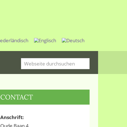
Webseite
durchsuchen
EITENSPALTE
CONTACT
Anschrift
:
Oude Baan 4