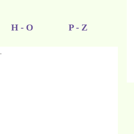
H - O
P - Z
'