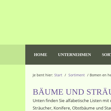
Zur
Zum
Zur
Handelskwekerij in bomen en tuinplanten
Botanic Europe
Hauptnavigation
Inhalt
Seitenspalte
springen
springen
springen
HOME
UNTERNEHMEN
SOR
Je bent hier:
Start
/
Sortiment
/
Bomen en hee
BÄUME UND STRÄ
Unten finden Sie alfabetische Listen m
Sträucher, Konifere, Obstbäume und Stau