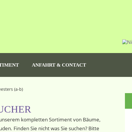
TIMENT
ANFAHRT & CONTACT
sters (a-b)
S
UCHER
it unserem kompletten Sortiment von Bäume,
den. Finden Sie nicht was Sie suchen? Bitte