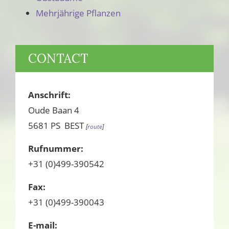
Mehrjährige Pflanzen
SEITENSPALTE
CONTACT
Anschrift
:
Oude Baan 4
5681 PS BEST
[
route
]
Rufnummer:
+31 (0)499-390542
Fax:
+31 (0)499-390043
E-mail: