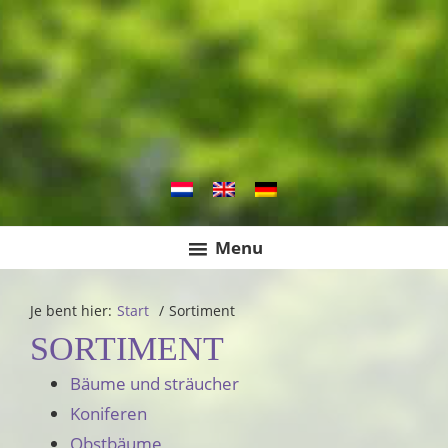
Zur
Zum
Zur
Handelskwekerij in bomen en tuinplanten
Botanic Europe
Hauptnavigation
Inhalt
Seitenspalte
springen
springen
springen
Menu
Je bent hier:
Start
/
Sortiment
SORTIMENT
Bäume und sträucher
Koniferen
Obstbäume