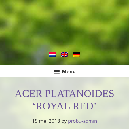
Spring
Door
Spring
Handelskwekerij in bomen en tuinplanten
Botanic Europe
naar
naar
naar
de
de
de
hoofdnavigatie
hoofd
eerste
inhoud
sidebar
Menu
ACER PLATANOIDES
‘ROYAL RED’
15 mei 2018
by
probu-admin