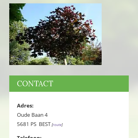
PRIMAIRE
CONTACT
SIDEBAR
Adres:
Oude Baan 4
5681 PS BEST
[
route
]
Telefoon: