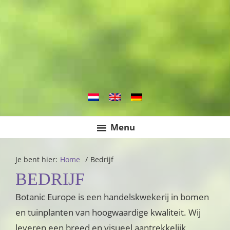
Spring
Door
Spring
Handelskwekerij in bomen en tuinplanten
Botanic Europe
naar
naar
naar
de
de
de
hoofdnavigatie
hoofd
eerste
inhoud
sidebar
Menu
Je bent hier:
Home
/
Bedrijf
BEDRIJF
Botanic Europe is een handelskwekerij in bomen
en tuinplanten van hoogwaardige kwaliteit. Wij
leveren een breed en visueel aantrekkelijk